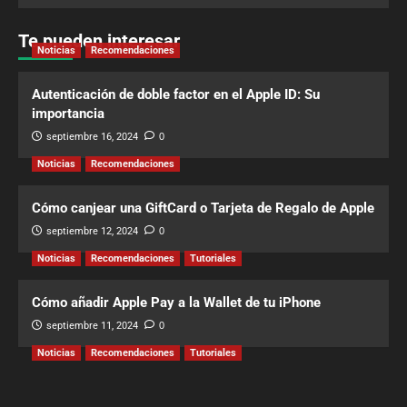
Te pueden interesar
Noticias
Recomendaciones
Autenticación de doble factor en el Apple ID: Su
importancia
septiembre 16, 2024
0
Noticias
Recomendaciones
Cómo canjear una GiftCard o Tarjeta de Regalo de Apple
septiembre 12, 2024
0
Noticias
Recomendaciones
Tutoriales
Cómo añadir Apple Pay a la Wallet de tu iPhone
septiembre 11, 2024
0
Noticias
Recomendaciones
Tutoriales
Cómo activar Apple Pay Cash en tu iPhone