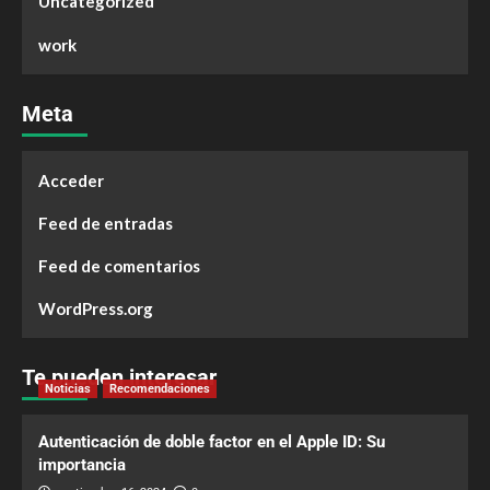
Uncategorized
work
Meta
Acceder
Feed de entradas
Feed de comentarios
WordPress.org
Te pueden interesar
Noticias
Recomendaciones
Autenticación de doble factor en el Apple ID: Su
importancia